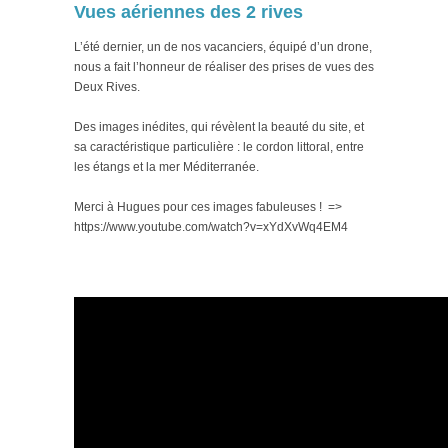
Vues aériennes des 2 rives
L’été dernier, un de nos vacanciers, équipé d’un drone,
nous a fait l’honneur de réaliser des prises de vues des
Deux Rives.
Des images inédites, qui révèlent la beauté du site, et
sa caractéristique particulière : le cordon littoral, entre
les étangs et la mer Méditerranée.
Merci à Hugues pour ces images fabuleuses ! =>
https://www.youtube.com/watch?v=xYdXvWq4EM4