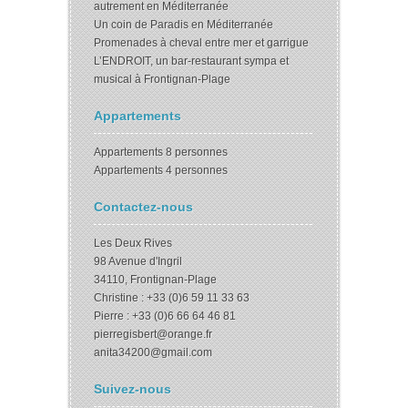
autrement en Méditerranée
Un coin de Paradis en Méditerranée
Promenades à cheval entre mer et garrigue
L’ENDROIT, un bar-restaurant sympa et
musical à Frontignan-Plage
Appartements
Appartements 8 personnes
Appartements 4 personnes
Contactez-nous
Les Deux Rives
98 Avenue d'Ingril
34110, Frontignan-Plage
Christine : +33 (0)6 59 11 33 63
Pierre : +33 (0)6 66 64 46 81
pierregisbert@orange.fr
anita34200@gmail.com
Suivez-nous