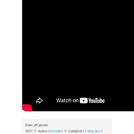
Date: 28 janvier
2017
//
Auteur:
Germaine
//
Catégorie:
Le blog des 2